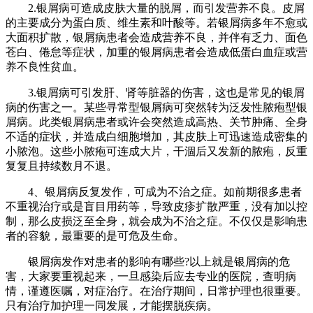
2.银屑病可造成皮肤大量的脱屑，而引发营养不良。皮屑
的主要成分为蛋白质、维生素和叶酸等。若银屑病多年不愈或
大面积扩散，银屑病患者会造成营养不良，并伴有乏力、面色
苍白、倦怠等症状，加重的银屑病患者会造成低蛋白血症或营
养不良性贫血。
3.银屑病可引发肝、肾等脏器的伤害，这也是常见的银屑
病的伤害之一。某些寻常型银屑病可突然转为泛发性脓疱型银
屑病。此类银屑病患者或许会突然造成高热、关节肿痛、全身
不适的症状，并造成白细胞增加，其皮肤上可迅速造成密集的
小脓泡。这些小脓疱可连成大片，干涸后又发新的脓疱，反重
复复且持续数月不退。
4、银屑病反复发作，可成为不治之症。如前期很多患者
不重视治疗或是盲目用药等，导致皮疹扩散严重，没有加以控
制，那么皮损泛至全身，就会成为不治之症。不仅仅是影响患
者的容貌，最重要的是可危及生命。
银屑病发作对患者的影响有哪些?以上就是银屑病的危
害，大家要重视起来，一旦感染后应去专业的医院，查明病
情，谨遵医嘱，对症治疗。在治疗期间，日常护理也很重要。
只有治疗加护理一同发展，才能摆脱疾病。