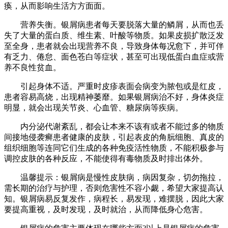
痪，从而影响生活方方面面。
营养失衡。银屑病患者每天要脱落大量的鳞屑，从而也丢
失了大量的蛋白质、维生素、叶酸等物质。如果皮损扩散泛发
至全身，患者就会出现营养不良，导致身体每况愈下，并可伴
有乏力、倦怠、面色苍白等症状，甚至可出现低蛋白血症或营
养不良性贫血。
引起身体不适。严重时皮疹表面会病变为脓包或是红皮，
患者容易高烧，出现精神萎靡。如果银屑病治不好，身体炎症
明显，就会出现关节炎、心血管、糖尿病等疾病。
内分泌代谢紊乱，都会让本来不该有或者不能过多的物质
间接地侵袭癣患者健康的皮肤，引起表皮的角朊细胞、真皮的
组织细胞等连同它们生成的各种免疫活性物质，不能积极参与
调控皮肤的各种反应，不能使得有毒物质及时排出体外。
温馨提示：银屑病是慢性皮肤病，病因复杂，切勿拖拉，
需长期的治疗与护理，否则危害性不容小觑，希望大家提高认
知。银屑病易反复发作，病程长，易发现，难摆脱，因此大家
要提高重视，及时发现，及时就治，从而降低身心危害。