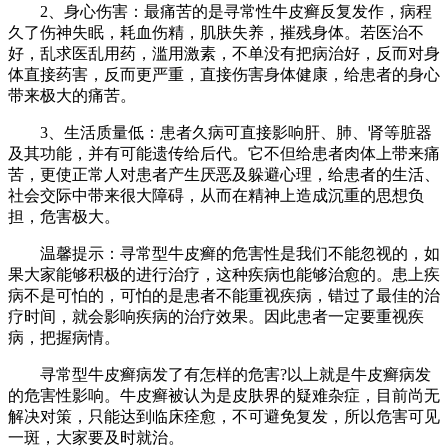
2、身心伤害：最痛苦的是寻常性牛皮癣反复发作，病程
久了伤神失眠，耗血伤精，肌肤失养，摧残身体。若医治不
好，乱求医乱用药，滥用激素，不单没有把病治好，反而对身
体直接药害，反而更严重，直接伤害身体健康，给患者的身心
带来极大的痛苦。
3、生活质量低：患者久病可直接影响肝、肺、肾等脏器
及其功能，并有可能遗传给后代。它不但给患者肉体上带来痛
苦，更使正常人对患者产生厌恶及躲避心理，给患者的生活、
社会交际中带来很大障碍，从而在精神上造成沉重的思想负
担，危害极大。
温馨提示：寻常型牛皮癣的危害性是我们不能忽视的，如
果大家能够积极的进行治疗，这种疾病也能够治愈的。患上疾
病不是可怕的，可怕的是患者不能重视疾病，错过了最佳的治
疗时间，就会影响疾病的治疗效果。因此患者一定要重视疾
病，把握病情。
寻常型牛皮癣病发了有怎样的危害?以上就是牛皮癣病发
的危害性影响。牛皮癣被认为是皮肤界的疑难杂症，目前尚无
解决对策，只能达到临床痊愈，不可避免复发，所以危害可见
一斑，大家要及时就治。